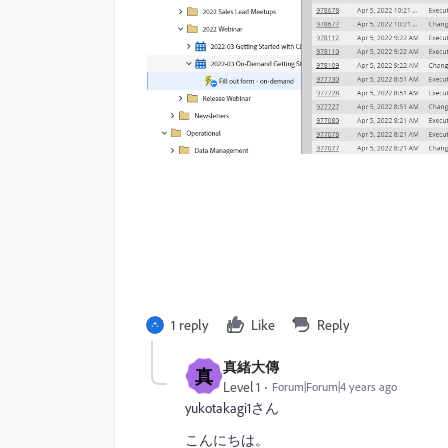
1 reply
Like
Reply
真緒大傳
真
Level 1
Forum|Forum|4 years ago
yukotakagi1さん
こんにちは。