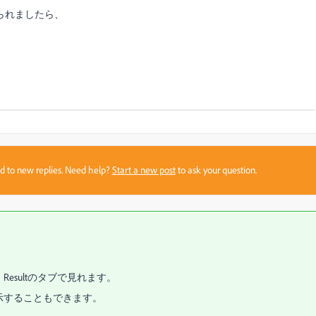
られましたら、
sed to new replies. Need help?
Start a new post
to ask your question.
esultのタブで見れます。
示することもできます。