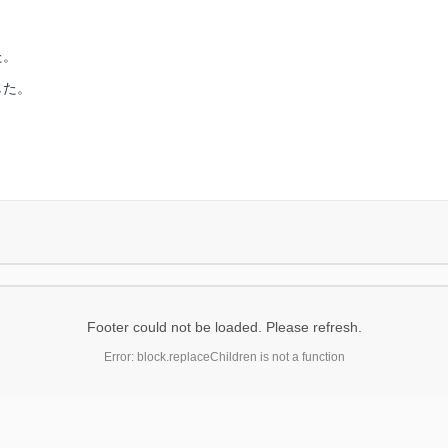
た。
した。
Footer could not be loaded. Please refresh.
Error: block.replaceChildren is not a function