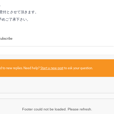
。
での受付とさせて頂きます。
予めご了承下さい。
Subscribe
sed to new replies. Need help?
Start a new post
to ask your question.
Footer could not be loaded. Please refresh.