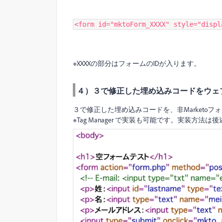
<form id="mktoForm_XXXX" style="displ
※XXXXの部分はフォームのIDが入ります。
４）３で修正した埋め込みコードをウェ
３で修正した埋め込みコードを、非Marketo
※Tag Manager で実装も可能です。実装方法は後述