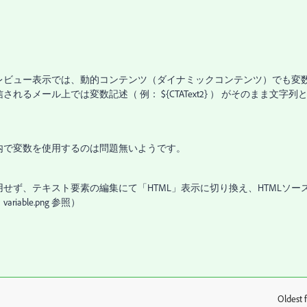
レビュー表示では、動的コンテンツ（ダイナミックコンテンツ）でも変
メール上では変数記述（ 例： ${CTAText2} ） がそのまま文字列
内で変数を使用するのは問題無いようです。
せず、テキスト要素の編集にて「HTML」表示に切り換え、HTMLソー
ble.png 参照）
Oldest f
: