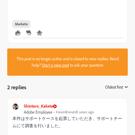
Marketo
This post is no longer active and is closed to new replies. Need
help?
Start a new post
to ask your question.
2 replies
Oldest first
:
Shintaro_Kaketa
Adobe Employee
Forum|Forum|5 years ago
本件はサポートケースを起票していただき、サポートチー
ムにて調査を行いました。