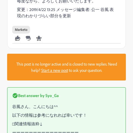
毎度ながら、よろしくお願いいたします。
変更：2019/4/22 13:25 メッセージ編集者: 公一 谷風 表
現のわかりづらい部分を更新
Marketo
This post is no longer active and is closed to new replies. Need
help?
Start a new post
to ask your question.
Best answer by
Syo_Ga
谷風さん、こんにちは^^
以下の情報は参考になれれば幸いです！
□関連情報抜粋↓
ーーーーーーーーーーーーーーーー