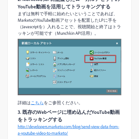
YouTube動画を活用してトラッキングする
まずは無料で手軽に始めたいということであれば、
MarketoのYouTube動画アセットを配置したLPに手を
（Javascriptを）入れることで、視聴開始と終了はトラ
ッキンが可能です（Munchkin API活用）。
詳細は
こちら
をご参照ください。
3. 既存のWebページに埋め込んだYouTube動画
をトラッキングする
http://developers.marketo.com/blog/send-view-data-from-
a-youtube-video-to-marketo/