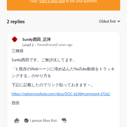
help?
Start a new post
to ask your question.
2 replies
Oldest first
:
S
Sunity西田_正洋
Level 2
Forum|Forum|7 years ago
三橋様
Sunity西田です。ご無沙汰してます。
「3. 既存のWebページに埋め込んだYouTube動画をトラッキ
ングする」のやり方を
下記に記載したのでリンク貼っておきます～。
https://nation.marketo.com/docs/DOC-6298#comment-37262
西田
1 person likes this