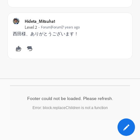
Hideta_Mitsuha1
Level 2
Forum|Forum|7 years ago
西田様、ありがとうございます！
Footer could not be loaded. Please refresh.
Error: block.replaceChildren is not a function