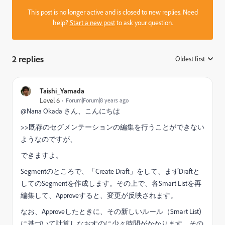
This post is no longer active and is closed to new replies. Need
help?
Start a new post
to ask your question.
2 replies
Oldest first
:
Taishi_Yamada
Level 6
Forum|Forum|8 years ago
@Nana Okada さん、こんにちは
>>既存のセグメンテーションの編集を行うことができない
ようなのですが、
できますよ。
Segmentのところで、「Create Draft」をして、まずDraftと
してのSegmentを作成します。その上で、各Smart Listを再
編集して、Approveすると、変更が反映されます。
なお、Approveしたときに、その新しいルール（Smart List)
に基づいて計算しなおすのに少々時間がかかります。その