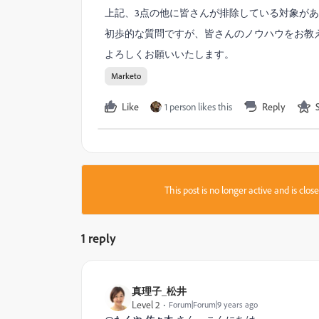
上記、3点の他に皆さんが排除している対象が
初歩的な質問ですが、皆さんのノウハウをお
よろしくお願いいたします。
Marketo
Like
1 person likes this
Reply
This post is no longer active and is clo
1 reply
真理子_松井
Level 2
Forum|Forum|9 years ago