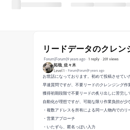
リードデータのクレン
201 views
Forum|Forum|9 years ago
1 reply
拓哉_佐々木
Level 1
Forum|Forum|9 years ago
お世話になっております。初めて投稿させてい
早速質問ですが、不要リードのクレンジング作
獲得初期段階で不要リードの炙り出しに苦労し
自動化が理想ですが、可能な限り作業負担が少
・複数アドレスを所有による同一人物内でのリ
・営業アプローチ
・いたずら、匿名っぽい入力