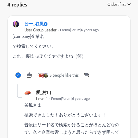
4 replies
Oldest first
:
公一_谷風
User Group Leader
Forum|Forum|6 years ago
[company]企業名
で検索してください。
これ、裏技っぽくてヤですよね（笑）
5 people like this
愛_村山
Level 1
Forum|Forum|6 years ago
谷風さま
検索できました！ありがとうございます！
普段はリード名で検索かけることがほとんどなの
で、久々企業検索しようと思ったらできず困って