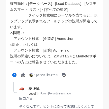
該当箇所：[データベース] - [Lead Database] - [システ
ムスマート リスト] - [すべての顧客]
クイック検索欄にカーソルを当てると、ポ
ップアップ表示されるツールチップの説明が間違って
います。
✕間違い
アカウント検索：[企業名] Acme .inc
○訂正、正しくは
アカウント検索：[企業] Acme .inc
説明の間違いについては、2019/11/27に Marketoサポ
ートの方には報告させていただきました。
1 person likes this
愛_村山
Level 1
Forum|Forum|6 years ago
田口さま
そうなんです、ヒントに従って実施しようとして