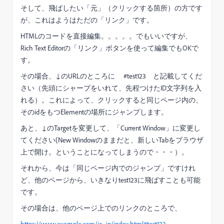
そして、飛ばしたい「元」（クリックする箇所）の方です
が、これはようはただの「リンク」です。
HTMLのコードを直接編集。。。。。でもいいですが、
Rich Text Editorの「リンク」ボタンを使って編集でもOKで
す。
その場合、↓のURLのところに #test123 と記載してくだ
さい（先頭にシャープをいれて、先程つけたID文字列を入
れる）。これによって、クリックすると同じページ内の、
そのidをもつElementの場所にジャンプします。
あと、↓のTargetを変更して、「Current Window」に変更し
てください(New Windowのままだと、新しいTabをブラウザ
上で開け。ということになってしまうので・・・）。
それから、今は「同じページ内でのジャンプ」ですけれ
ど、他のページから、いきなりtest123に飛ばすことも可能
です。
その場合は、他のページ上でのリンクのところで、
https://www.example.com/ja_jp/index.html#test123