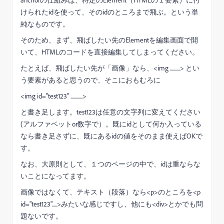
けられたidを使って、そのidのところまで飛ぶ。という単
純なものです。
そのため、まず、飛ばしたい先のElementを編集画面で開
いて、HTMLのコードを直接編集してしまってください。
たとえば、飛ばしたい先が「画像」なら、<img ..........> とい
う要素があると思うので、そこにおもむろに
<img id="test123" ............>
と書き足します。test123は任意の文字列に変えてください
(アルファベットor数字で）。既にidとして何か入っている
なら書き足さずに、既にあるidの値をそのまま使えばOKで
す。
なお、大原則として、１つのページの中で、idは重ならな
いことになってます。
画像ではなくて、テキスト（段落）なら<p>のところを<p
id="test123".....>みたいな感じですし、他にも<div>とかでも問
題ないです。