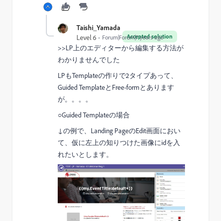
Taishi_Yamada
Accepted solution
Level 6
Forum|Forum|7 years ago
>>LP上のエディターから編集する方法が
わかりませんでした
LPもTemplateの作りで2タイプあって、
Guided TemplateとFree-formとあります
が。。。。
○Guided Templateの場合
↓の例で、Landing PageのEdit画面におい
て、仮に左上の知りつけた画像にidを入
れたいとします。