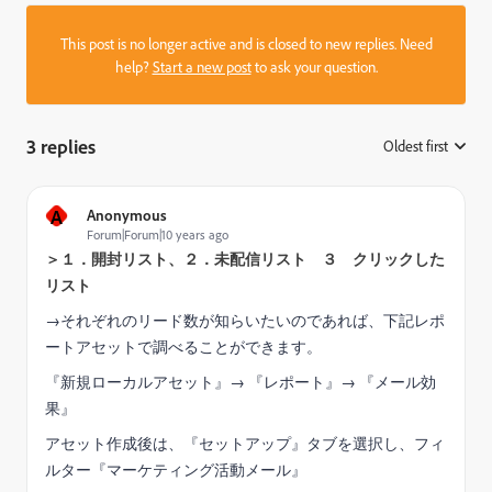
This post is no longer active and is closed to new replies. Need
help?
Start a new post
to ask your question.
3 replies
Oldest first
:
A
Anonymous
Forum|Forum|10 years ago
＞１．開封リスト、２．未配信リスト ３ クリックした
リスト
→それぞれのリード数が知らいたいのであれば、下記レポ
ートアセットで調べることができます。
『新規ローカルアセット』→ 『レポート』→ 『メール効
果』
アセット作成後は、『セットアップ』タブを選択し、フィ
ルター『マーケティング活動メール』