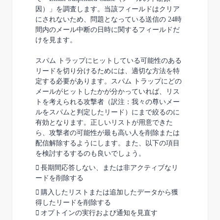
因）」を調査します。当該フィールドはクリア
にされないため、問題となっている送信の 24
時
間内のメール中断の日時に関するフィールドだ
けを見ます。
スパム
トラップにヒットしている可能性のある
リードを切り分けるためには、適切な方法を
特
定する必要があります。スパム トラップにどの
メールがヒットしたかが分かっていれば、
リス
トを考えられる攻撃者（訳注：我々の尊いメー
ルをスパムと判定したリード）にまで絞るのに
有効となります。正しいリストが用意できた
ら、攻
撃者の可能性が最も高い人を削除または
配信解除するようにします。また、以下の項目
を検討
するするのも良いでしょう。

長期間応答しない、または非アクティブなリ
ードを削除する

購入したリストまたは追加したデータから獲
得したリードを削除する

オプトインの実行および通知を見直す