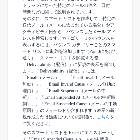
トラップにな
った特定のメールの件名、日付、
時間などに関して説明されています。
その次に、スマート リストを作成して、特定の
送信メール（メールに含まれている場合）や
ア
クティビティ日から、バウンスしたメール アド
レスを検索します。カテゴリー 1 のバウン
スを
表示するには、バウンス カテゴリーごとのスマ
ート リストに制約を追加します（Part 3
にあげた
通り）。スマート リストを閲覧する際、
「
Deliverability
（配信）」に新規の表示を追加
し
ます。「
Deliverability
（配信）」には、
「
Email
（メール）」、「
Email Invalid
（メール
無
効）」、「
Email Invalid Cause
（メール無効の
理由）」、「
Email Suspended
（メールの中
断）」、「
Email Suspended At
（メールの中断時
刻）」、「
Email Suspended Cause
（メールの中
断
原因）」のフィールドが含まれます（表示の新
規作成または編集についての詳細は、
こちら
を
ご覧ください）。
そのスマート リストを Excel にエキスポートし
て「
Email Suspended Cause
（メールの中断原