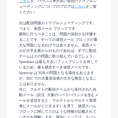
こちら
を、バウンス率が高い場合のトラブルシ
ューティングについてのブログは
こちら
をご覧
ください。
次は配信問題のトラブルシューティングです。
つまり、迷惑メール
ブロックです。
最初に行うべきことは、問題の深刻さを評価す
ることです。すべての迷惑メール
ブロックが
重
大な問題になるわけではありません。迷惑メー
ルが大手企業からのものであれば、すでに配
信
チームは
その問題に取り組んでいるでしょう。
Spamhaus
は最も大きいフット
プリントを有して
いるため、最も懸念すべき迷惑メールです。
Spamcop
は B2B の問題となる
場合もあります
が、B2C での大量送信者の大きな懸念となるこ
とはありません。
次に、マルケトの配信チームから送付された自
動メール（訳注:
大量のハードバウンスを生むメ
ールを送信すると、マルケトからマルケト管理
者にメールがとどきます）を見て、迷惑スパム
ブロックに関して
どのような情報が記載されて
いるかを理解します。場合によっては、スパム