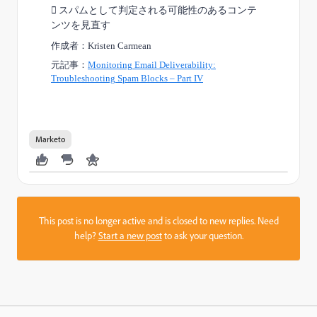

スパムとして判定される可能性のあるコンテ
ンツを見直す
作成者：
Kristen Carmean
元記事：
Monitoring Email Deliverability:
Troubleshooting Spam Blocks – Part IV
Previous file
Next file
Marketo
This post is no longer active and is closed to new replies. Need
help?
Start a new post
to ask your question.