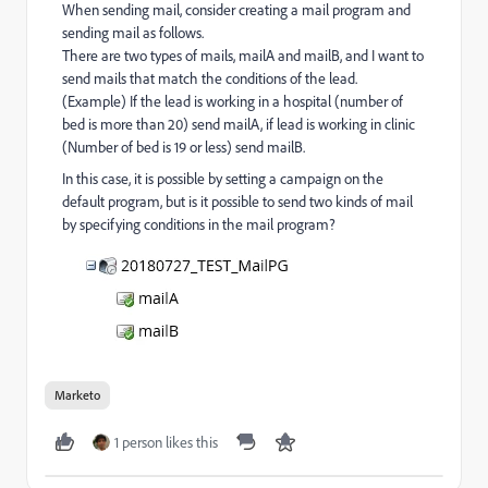
When sending mail, consider creating a mail program and
sending mail as follows.
There are two types of mails, mailA and mailB, and I want to
send mails that match the conditions of the lead.
(Example) If the lead is working in a hospital (number of
bed is more than 20) send mailA, if lead is working in clinic
(Number of bed is 19 or less) send mailB.
In this case, it is possible by setting a campaign on the
default program, but is it possible to send two kinds of mail
by specifying conditions in the mail program?
Marketo
1 person likes this