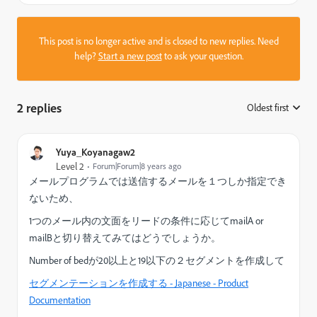
This post is no longer active and is closed to new replies. Need
help?
Start a new post
to ask your question.
2 replies
Oldest first
:
Yuya_Koyanagaw2
Level 2
Forum|Forum|8 years ago
メールプログラムでは送信するメールを１つしか指定でき
ないため、
1つのメール内の文面をリードの条件に応じてmailA or
mailBと切り替えてみてはどうでしょうか。
Number of bedが20以上と19以下の２セグメントを作成して
セグメンテーションを作成する - Japanese - Product
Documentation