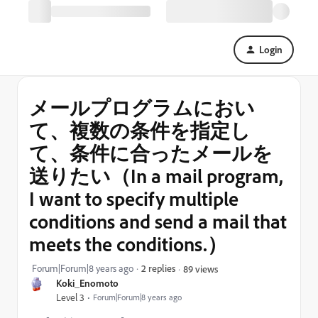
Login
メールプログラムにおい
て、複数の条件を指定し
て、条件に合ったメールを
送りたい（In a mail program,
I want to specify multiple
conditions and send a mail that
meets the conditions.）
Forum|Forum|8 years ago
2 replies
89 views
Koki_Enomoto
Level 3
Forum|Forum|8 years ago