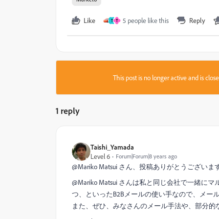
Like
5 people like this
Reply
T
T
This post is no longer active and is clo
1 reply
Taishi_Yamada
Level 6
Forum|Forum|8 years ago
@Mariko Matsui さん、投稿ありがとうございま
@Mariko Matsui さんは私と同じ会社で
つ、といったB2Bメールの使い手なので、メー
また、ぜひ、みなさんのメール手法や、部分的