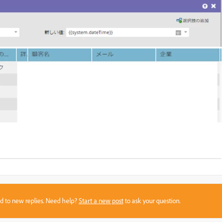
sed to new replies. Need help?
Start a new post
to ask your question.