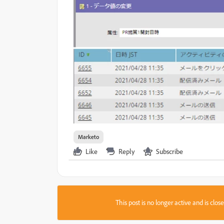
Marketo
Like
Reply
Subscribe
This post is no longer active and is clo