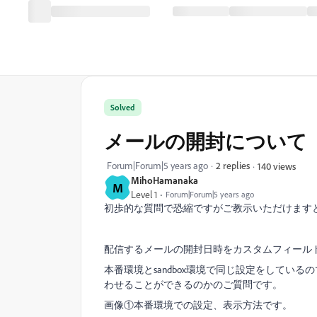
Solved
メールの開封について
Forum|Forum|5 years ago
2 replies
140 views
MihoHamanaka
M
Level 1
Forum|Forum|5 years ago
初歩的な質問で恐縮ですがご教示いただけます
配信するメールの開封日時をカスタムフィール
本番環境とsandbox環境で同じ設定をして
わせることができるのかのご質問です。
画像①本番環境での設定、表示方法です。