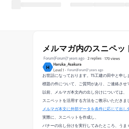
メルマガ内のスニペッ
Forum|Forum|7 years ago
2 replies
170 views
Haruka_Asakura
H
Level 1
Forum|Forum|7 years ago
お世話になっております。TS工建の田中と申し
標題の件について、ご質問があり、ご連絡させ
以前、メルマガ本文内の出し分けについては、
スニペットを活用する方法をご教示いただきま
メルマガ本文に外部データを条件に応じて出し
実際に、スニペットを作成し、
バナーの出し分けを実行してみたところ、うま