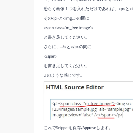
恐らく画像１つを入れただけであれば、<p>と<img.
その<p>と<img....>の間に
<span class="m_free-image">
と書き足してください。
さらに、..../>と</p>の間に
</span>
を書き足してください。
↓のような感じです。
これでSnippetを保存/Approveします。