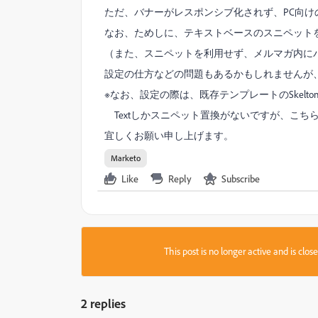
ただ、バナーがレスポンシブ化されず、PC向
なお、ためしに、テキストベースのスニペット
（また、スニペットを利用せず、メルマガ内に
設定の仕方などの問題もあるかもしれませんが
※なお、設定の際は、既存テンプレートのSkelt
Textしかスニペット置換がないですが、こち
宜しくお願い申し上げます。
Marketo
Like
Reply
Subscribe
This post is no longer active and is clo
2 replies