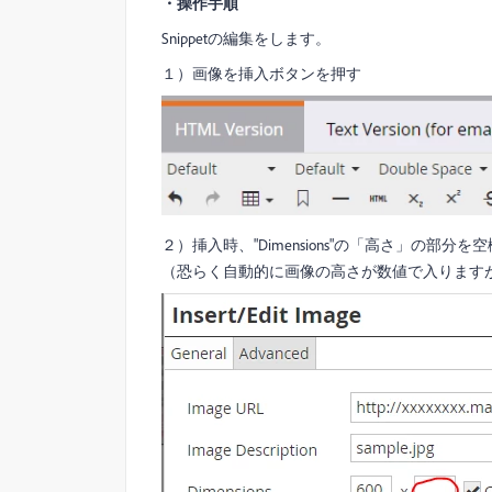
・操作手順
Snippetの編集をします。
１）画像を挿入ボタンを押す
２）挿入時、"Dimensions"の「高さ」の部分を
（恐らく自動的に画像の高さが数値で入ります