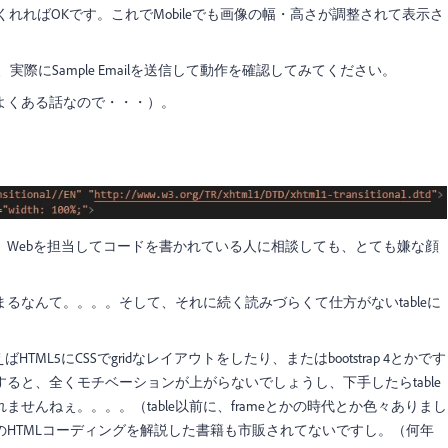
tを選んでくれればOKです。これでMobileでも画像の幅・高さが調整されて表示さ
、実際にSample Emailを送信して動作を確認してみてください。
よくある話なので・・・）。
、Webを担当してコードを書かれている人に相談しても、とても嫌な顔
まるなんて。。。。そして、それに続く読みづらくて仕方がないtableに
ML5にCSSでgridなレイアウトをしたり、またはbootstrap 4とかです
ると、全くモチベーションが上がらないでしょうし、下手したらtable
せんねぇ。。。。（table以前に、frameとかの時代とか色々ありまし
HTMLコーディングを解説した書籍も市販されてないですし。（何年