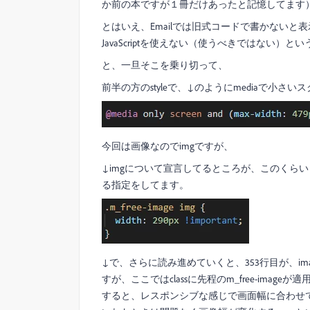
か前の本ですが１冊だけあったと記憶してます
とはいえ、Emailでは旧式コードで書かない
JavaScriptを使えない（使うべきではない）
と、一旦そこを乗り切って、
前半の方のstyleで、↓のようにmediaで小
今回は画像なのでimgですが、
↓imgについて宣言してるところが、このくらいしかない
る指定をしてます。
↓で、さらに読み進めていくと、353行目が、im
すが、ここではclassに先程のm_free-image
すると、レスポンシブな感じで画面幅に合わせて