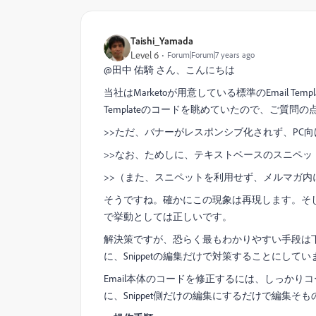
Taishi_Yamada
Level 6
Forum|Forum|7 years ago
@田中 佑騎 さん、こんにちは
当社はMarketoが用意している標準のEmail Te
Templateのコードを眺めていたので、ご質問の
>>ただ、バナーがレスポンシブ化されず、PC
>>なお、ためしに、テキストベースのスニペ
>>（また、スニペットを利用せず、メルマガ
そうですね。確かにこの現象は再現します。そして
で挙動としては正しいです。
解決策ですが、恐らく最もわかりやすい手段は下記
に、Snippetの編集だけで対策することにしてい
Email本体のコードを修正するには、しっか
に、Snippet側だけの編集にするだけで編集