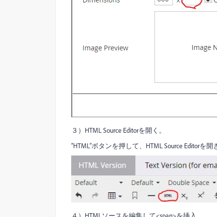
３）HTML Source Editorを開く。
”HTML”ボタンを押して、HTML Source Editor
４）HTMLソースを編集して<span>を挿入。