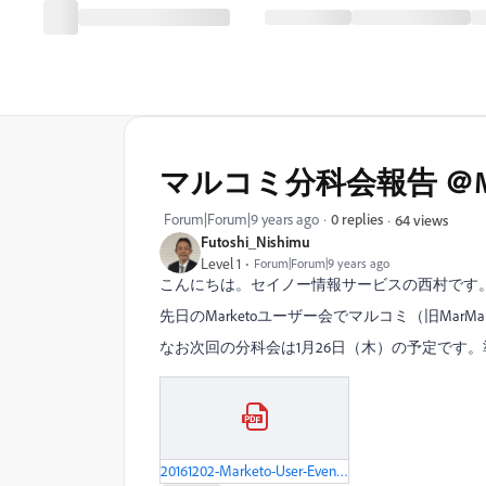
マルコミ分科会報告 ＠Mark
Forum|Forum|9 years ago
0 replies
64 views
Futoshi_Nishimu
Level 1
Forum|Forum|9 years ago
こんにちは。セイノー情報サービスの西村です
先日のMarketoユーザー会でマルコミ（旧MarM
なお次回の分科会は1月26日（木）の予定です
20161202-Marketo-User-Event.pdf