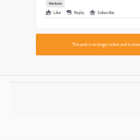
Marketo
Like
Reply
Subscribe
This post is no longer active and is clo