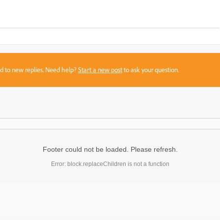
sed to new replies. Need help?
Start a new post
to ask your question.
Footer could not be loaded. Please refresh.
Error: block.replaceChildren is not a function