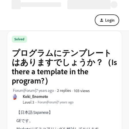
Login
Solved
プログラムにテンプレート
はありますでしょうか？（Is
there a template in the
program?）
Forum|Forum|7 years ago
2 replies
103 views
Koki_Enomoto
Level 3
Forum|Forum|7 years ago
【日本語/Japanese】
GEです。