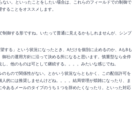
送らない。といったことをしたい場合は、これらのフィールドでの制御で
理することをオススメします。
alseで制御する形ですね。いたって普通に見えるかもしれませんが、シンプ
望する」という状況になったとき、Aだけを個別に止めるのか、AもBも
、御社の運用方針に沿って決める所になると思います。慎重型なら全停
先し、他のものは可として継続する。。。。みたいな感じでね。
ルのもので関係性がない。とかいう状況ならともかく、この配信許可を
個人的には推奨しませんけどね。。。。結局管理が煩雑になったり、ま
に今あるメールのタイプのうち１つを辞めたくなったり。といった対応