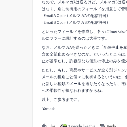
なので、メルマガAは送るけど、メルマガBは
はなく、別に制御用のフィールドを用意して管
- Email A Opt in (メルマガAの配信許可)
- Email B Opt in (メルマガBの配信許可)
といったフィールドを作成し、各々にTrue/F
ルにフツーに設計するのは大事です。
なお、メルマガAを送ったときに「配信停止を希
含め全部止めるべきなのか。といったところは
止が基準だし、許容型なら個別の停止のみを優
ただし、もし、商品やサービスが全く別ジャン
メールの種別ごと個々に制御するというのは、
た新しい種類のメールを送りたくなったり、逆
への柔軟性が損なわれますからね。
以上、ご参考までに。
-Yamada
Like
2 people like this
Reply