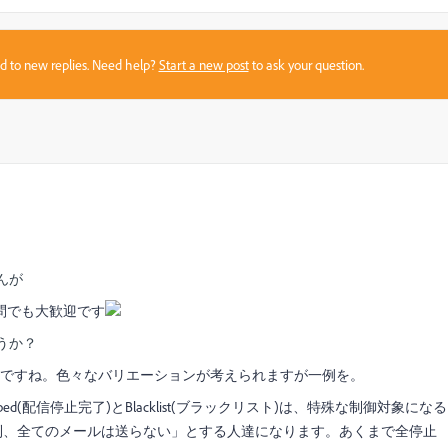
sed to new replies. Need help?
Start a new post
to ask your question.
んが
問でも大歓迎です
うか？
配信停止)の制御ですね。色々なバリエーションが考えられますが一例を。
ribed(配信停止完了)とBlacklist(ブラックリスト)は、特殊な制御対象になる
原則、全てのメールは送らない」とする人達になります。あくまで全停止