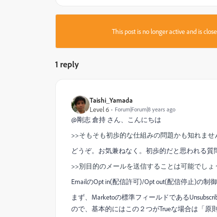
This post is no longer active and is clo
1 reply
Taishi_Yamada
Level 6
Forum|Forum|8 years ago
@剛志 倉持 さん、こんにちは
>>そもそも初歩的な仕組みの問題かも知れませ
どうぞ。お気兼ねなく。初歩的だと思われる質
>>別目的のメールを送信することは可能でしょ
EmailのOpt in(配信許可)/Opt out(
まず、Marketoの標準フィールドであるUnsubsc
ので、基本的にはこの２つがTrueな場合は「