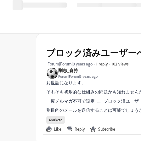
ブロック済みユーザー
102 views
Forum|Forum|8 years ago
1 reply
剛志_倉持
Forum|Forum|8 years ago
お世話になります。
そもそも初歩的な仕組みの問題かも知れません
一度メルマガ不可で設定し、ブロック済ユーザ
別目的のメールを送信することは可能でしょう
Marketo
Like
Reply
Subscribe