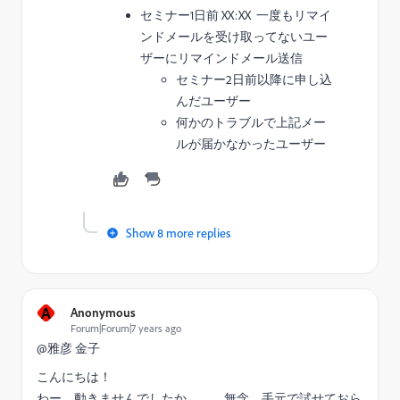
セミナー1日前 XX:XX 一度もリマイ
ンドメールを受け取ってないユー
ザーにリマインドメール送信
セミナー2日前以降に申し込
んだユーザー
何かのトラブルで上記メー
ルが届かなかったユーザー
Show 8 more replies
A
Anonymous
Forum|Forum|7 years ago
@雅彦 金子​
こんにちは！
わー、動きませんでしたか、、、無念。手元で試せておら