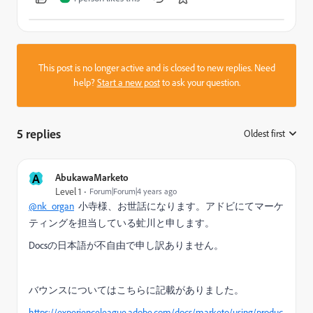
This post is no longer active and is closed to new replies. Need
help?
Start a new post
to ask your question.
5 replies
Oldest first
:
A
AbukawaMarketo
Level 1
Forum|Forum|4 years ago
@nk_organ
小寺様、お世話になります。アドビにてマーケ
ティングを担当している虻川と申します。
Docsの日本語が不自由で申し訳ありません。
バウンスについてはこちらに記載がありました。
https://experienceleague.adobe.com/docs/marketo/using/produc