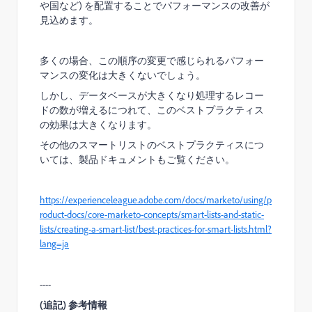
や国など) を配置することでパフォーマンスの改善が
見込めます。
多くの場合、この順序の変更で感じられるパフォー
マンスの変化は大きくないでしょう。
しかし、データベースが大きくなり処理するレコー
ドの数が増えるにつれて、このベストプラクティス
の効果は大きくなります。
その他のスマートリストのベストプラクティスにつ
いては、製品ドキュメントもご覧ください。
https://experienceleague.adobe.com/docs/marketo/using/p
roduct-docs/core-marketo-concepts/smart-lists-and-static-
lists/creating-a-smart-list/best-practices-for-smart-lists.html?
lang=ja
----
(
追記
)
参考情報