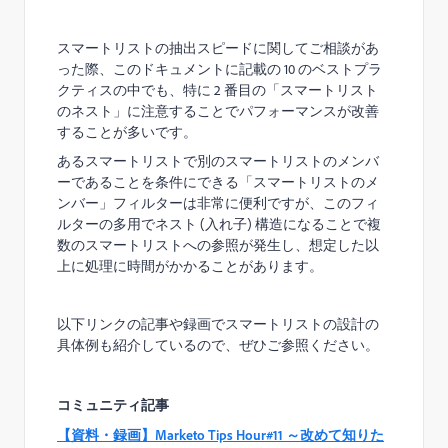
スマートリストの抽出スピードに関してご相談があ
った際、このドキュメントに記載の
10
のベストプラ
クティスの中でも、特に
2
番目の「スマートリスト
のネスト」に注意することでパフォーマンスが改善
することが多いです。
あるスマートリストで別のスマートリストのメンバ
ーであることを条件にできる「スマートリストのメ
ンバー」フィルターは非常に便利ですが、このフィ
ルターの多用でネスト
(
入れ子) 構造になることで複
数のスマートリストへの参照が発生し、想定した以
上に処理に時間がかかることがあります。
以下リンクの記事や録画でスマートリストの設計の
具体例も紹介しているので、ぜひご参照ください。
コミュニティ記事
【資料・録画】
Marketo Tips Hour#11
～改めて知りた