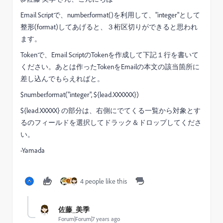
Email Scriptで、number.format()を利用して、"integer"として
整形(format)してあげると、３桁区切りができると思われ
ます。
Tokenで、Email ScriptのTokenを作成して下記１行を書いて
ください。あとは作ったTokenをEmailの本文の該当箇所に
差し込んでもらえればと。
$number.format("integer", ${lead.XXXXXX})
${lead.XXXXX} の部分は、右側にでてくる一覧から対象とす
るのフィールドを選択してドラック＆ドロップしてくださ
い。
-Yamada
4 people like this
佐藤_美季
Forum|Forum|7 years ago