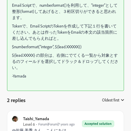
Email Scriptで、number.format()を利用して、"integer"として
整形(format)してあげると、３桁区切りができると思われ
ます。
Tokenで、Email ScriptのTokenを作成して下記１行を書いて
ください。あとは作ったTokenをEmailの本文の該当箇所に
差し込んでもらえればと。
$number.format("integer", ${lead.XXXXXX})
${lead.XXXXX} の部分は、右側にでてくる一覧から対象とす
るのフィールドを選択してドラック＆ドロップしてくださ
い。
-Yamada
2 replies
Oldest first
:
Taishi_Yamada
Accepted solution
Level 6
Forum|Forum|7 years ago
@佐藤 美季 さん、こんにちは