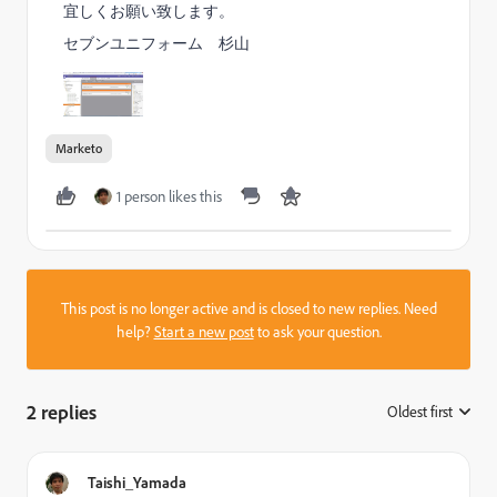
宜しくお願い致します。
セブンユニフォーム 杉山
Marketo
1 person likes this
This post is no longer active and is closed to new replies. Need
help?
Start a new post
to ask your question.
2 replies
Oldest first
:
Taishi_Yamada