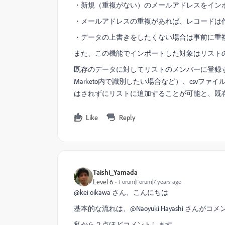
・新規（重複がない）のメールアドレスをイン
・メールアドレスの重複があれば、レコードは
・データの上書きをしたくない場合は事前に重
また、この機能でインポートした対象はリスト
既存のデータに対してリストのメンバーに登録
Marketo内で識別したい場合など）、csv
はされずにリストに追加することが可能と、既
Like
Reply
Taishi_Yamada
Level 6
Forum|Forum|7 years ago
@kei oikawa さん、こんにちは
基本的な流れは、@Naoyuki Hayashi さん
私から２点ほどコメントします。