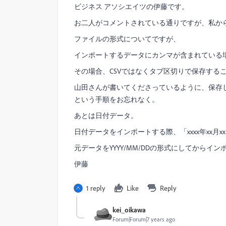
ビジネス アソシエイツの伊藤です。
お二人がコメントされている通りですが、私か
ファイルの形式についてですが、
インポートするデータにカンマが含まれている
その場合、CSVではなくタブ区切りで保存する
山田さんが書いてくださっているように、保存し
という手順をお忘れなく。
あとは日付データ。
日付データをインポートする際、「xxxx年xx
元データをYYYY/MM/DDの形式にしてからイ
伊藤
1 reply
Like
Reply
kei_oikawa
Forum|Forum|7 years ago