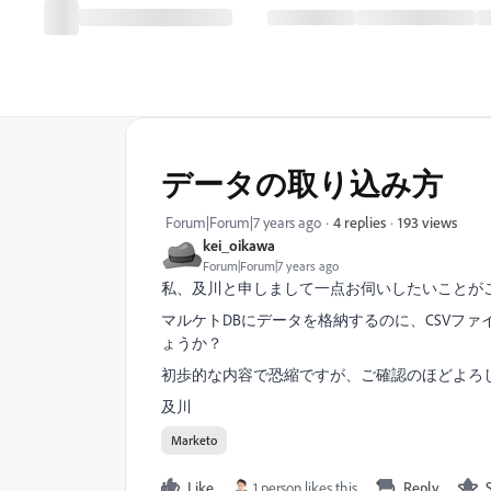
データの取り込み方
193 views
Forum|Forum|7 years ago
4 replies
kei_oikawa
Forum|Forum|7 years ago
私、及川と申しまして一点お伺いしたいことが
マルケトDBにデータを格納するのに、CSVフ
ょうか？
初歩的な内容で恐縮ですが、ご確認のほどよろ
及川
Marketo
Like
1 person likes this
Reply