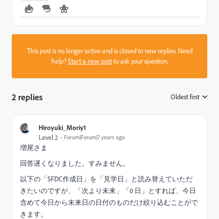
This post is no longer active and is closed to new replies. Need
help?
Start a new post
to ask your question.
2 replies
Oldest first
:
Hiroyuki_Moriy1
Level 2
Forum|Forum|7 years ago
増尾さま
回答遅くなりました。すみません。
以下の「SFDC作成日」を「見学日」と読み替えていただ
きたいのですが、「次より未来」「0 日」とすれば、今日
含めて今日から未来日の日付のものだけ絞り込むことがで
きます。