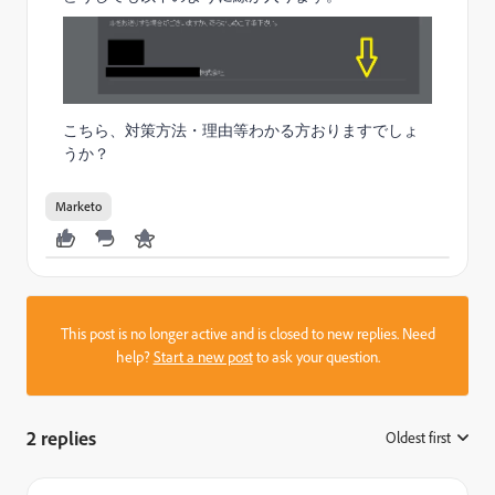
こちら、対策方法・理由等わかる方おりますでしょ
うか？
Marketo
This post is no longer active and is closed to new replies. Need
help?
Start a new post
to ask your question.
2 replies
Oldest first
: