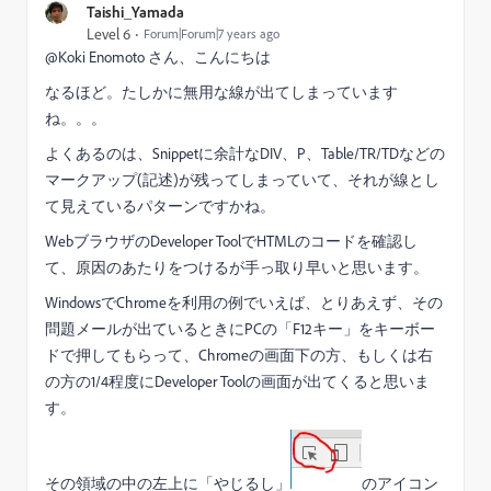
Taishi_Yamada
Level 6
Forum|Forum|7 years ago
@Koki Enomoto さん、こんにちは
なるほど。たしかに無用な線が出てしまっています
ね。。。
よくあるのは、Snippetに余計なDIV、P、Table/TR/TDなどの
マークアップ(記述)が残ってしまっていて、それが線とし
て見えているパターンですかね。
WebブラウザのDeveloper ToolでHTMLのコードを確認し
て、原因のあたりをつけるが手っ取り早いと思います。
WindowsでChromeを利用の例でいえば、とりあえず、その
問題メールが出ているときにPCの「F12キー」をキーボー
ドで押してもらって、Chromeの画面下の方、もしくは右
の方の1/4程度にDeveloper Toolの画面が出てくると思いま
す。
その領域の中の左上に「やじるし」
のアイコン