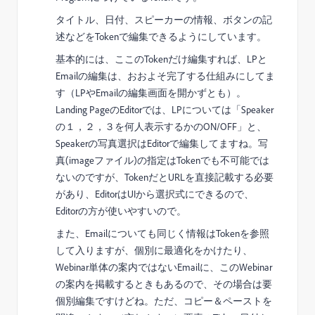
タイトル、日付、スピーカーの情報、ボタンの記
述などをTokenで編集できるようにしています。
基本的には、ここのTokenだけ編集すれば、LPと
Emailの編集は、おおよそ完了する仕組みにしてま
す（LPやEmailの編集画面を開かずとも）。
Landing PageのEditorでは、LPについては「Speaker
の１，２，３を何人表示するかのON/OFF」と、
Speakerの写真選択はEditorで編集してますね。写
真(imageファイル)の指定はTokenでも不可能では
ないのですが、TokenだとURLを直接記載する必要
があり、EditorはUIから選択式にできるので、
Editorの方が使いやすいので。
また、Emailについても同じく情報はTokenを参照
して入りますが、個別に最適化をかけたり、
Webinar単体の案内ではないEmailに、このWebinar
の案内を掲載するときもあるので、その場合は要
個別編集ですけどね。ただ、コピー＆ペーストを