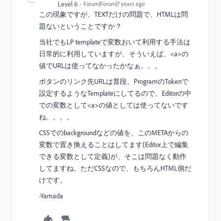
Level 6
Forum|Forum|7 years ago
この現象ですが、TEXTだけの問題で、HTMLは問
題ないということですか？
当社でもLP templateで変数おいて利用する手法は
日常的に利用していますが、そういえば、<a>の
値でURLは使ってなかったかなぁ。。。
ボタンのリンク先URLは普段、ProgramのTokenで
設定するようなTemplateにしてるので、Editorの中
での変数として<a>の値としては使ってないです
ね。。。。
CSSでのbackgroundなどの値を、このMETAからの
変数で置き換えることはしてます(Editor上で編集
できる変数として定義)が、そこは問題なく動作
してますね。ただCSSなので、もちろんHTML側だ
けです。
-Yamada