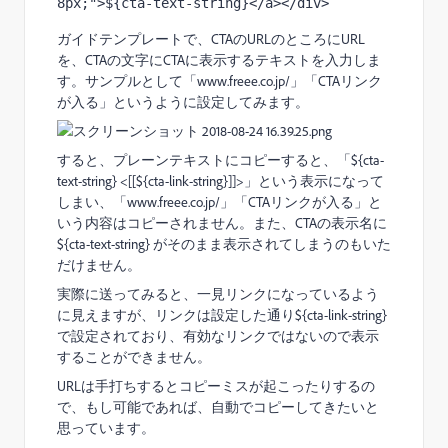
8px;">${cta-text-string}</a></div>
ガイドテンプレートで、CTAのURLのところにURL
を、CTAの文字にCTAに表示するテキストを入力しま
す。サンプルとして「www.freee.co.jp/」「CTAリンク
が入る」というように設定してみます。
すると、プレーンテキストにコピーすると、「${cta-
text-string} <[[${cta-link-string}]]>」という表示になって
しまい、「www.freee.co.jp/」「CTAリンクが入る」と
いう内容はコピーされません。また、CTAの表示名に
${cta-text-string} がそのまま表示されてしまうのもいた
だけません。
実際に送ってみると、一見リンクになっているよう
に見えますが、リンクは設定した通り${cta-link-string}
で設定されており、有効なリンクではないので表示
することができません。
URLは手打ちするとコピーミスが起こったりするの
で、もし可能であれば、自動でコピーしてきたいと
思っています。