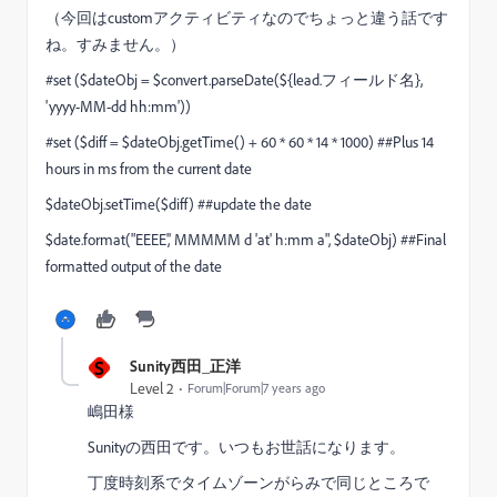
（今回はcustomアクティビティなのでちょっと違う話です
ね。すみません。）
#set ($dateObj = $convert.parseDate(${lead.フィールド名},
'yyyy-MM-dd hh:mm'))
#set ($diff = $dateObj.getTime() + 60 * 60 * 14 * 1000) ##Plus 14
hours in ms from the current date
$dateObj.setTime($diff) ##update the date
$date.format("EEEE',' MMMMM d 'at' h:mm a", $dateObj) ##Final
formatted output of the date
S
Sunity西田_正洋
Level 2
Forum|Forum|7 years ago
嶋田様
Sunityの西田です。いつもお世話になります。
丁度時刻系でタイムゾーンがらみで同じところで