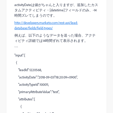
activityDateは値がちゃんと入りますが、追加したカス
タムアクティビティ・[datetime]フィールドのみ、-14
時間ズレてしまうのです。
http://developers.marketo.com/rest-api/lead-
database/fields/field-types/
例えば、以下のようなデータを送った場合、アクテ
ィビティ詳細では14時間ずれて表示されます。
```
"input":[
{
"leadId":1220568,
"activityDate":"2018-09-03T18:20:09+0900",
"activityTypeId":100011,
"primaryAttributeValue":"test",
"attributes":[
{