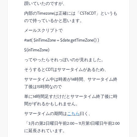
躓いていたのですが、
内部のTimezoneは正確には「CST6CDT」というも
ので持っているかと思います。
メールスクリプトで
#set( $inTimeZone = $date.getTimeZone() )
${inTimeZone}
ってやったらそれっぽいのが見れました。
そうするとCDTはサマータイムがあるため、
サマータイム中は時差が14時間、サマータイム終
了後は15時間なので
単に14時間足すだけだとサマータイム終了後に時
間がずれるかもしれません。
サマータイムの期間は
こちら
曰く、
「3月の第2日曜日午前2:00～11月第1日曜日午前2:00
に延長されています。