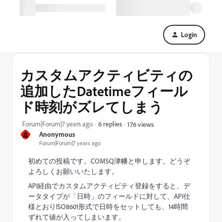
Login
カスタムアクティビティの
追加したDatetimeフィール
ド時刻がズレてしまう
Forum|Forum|7 years ago
6 replies
176 views
A
Anonymous
Forum|Forum|7 years ago
初めての投稿です。COMSQ津幡と申します。どうぞ
よろしくお願いいたします。
API経由でカスタムアクティビティ登録をすると、デ
ータタイプが「日時」のフィールドに対して、API仕
様とおりISO8601形式で日時をセットしても、14時間
ずれて値が入ってしまいます。