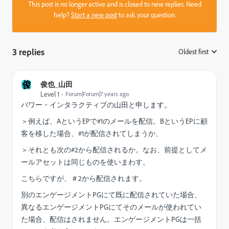
This post is no longer active and is closed to new replies. Need
help?
Start a new post
to ask your question.
3 replies
Oldest first
:
俊
俊也_山田
Level 1
Forum|Forum|7 years ago
パワー・インタラクティブの山田と申します。
＞例えば、AというEPで#1のメールを配信。BというEPに顧
客を移した場合、#1が配信されてしまうか、
＞
それとも次の#2から配信されるか。なお、前提としてメ
ールアセットは同じものを使いまわす。
こちらですが、＃2から配信されます。
別のエンゲージメントPGにて既に配信されていた場合、
異なるエンゲージメントPGにてそのメールが使われてい
た場合、
配信はされません。
エンゲージメントPGは一括