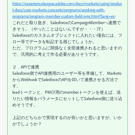
https://experienceleague.adobe.com/docs/marketo/using/produc
t-docs/core-marketo-concepts/programs/working-with-
programs/program-member-custom-field-sync.html?lang=en
これだと取り急ぎ、SalesforceのCampaignMemberへ連携で
きそう。（やったことはないんですが・・・汗）
Salesforceのカスタムオブジェクトに入れたい場合には、フ
ロー等でデータを転記する感じでしょうか。
ただ、プログラムに関係なく全部連携されると思いますの
で、汎用的に考えて作る必要がありそうです。
２．APIで連携
Salesforce側でAPI連携用のユーザー等を準備して、Marketo
からWebhookでSalesfoceのAPIを叩いて連携させる方法で
す。
leadトークンと、PMCF用のmemberトークンを使えば、送
りたい情報をパラメータにセットしてSalesforce側に送り込
めそうです。
上記のどちらかで実現するのが良いかと思いますが、いか
がでしょうか？