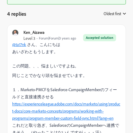
4 replies
Oldest first
:
Ken_Aizawa
Accepted solution
Level 3
Forum|Forum|3 years ago
@ta17nk
さん、こんにちは
あいざわともうします。
この問題、、、悩ましいですよね。
同じことでかなり頭を悩ませています。
１．Marketo-PMCFをSalesforce-CampaignMemberのフィー
ルドと直接連携させる
https://experienceleague.adobe.com/docs/marketo/using/produc
t-docs/core-marketo-concepts/programs/working-with-
programs/program-member-custom-field-sync.html?lang=en
これだと取り急ぎ、SalesforceのCampaignMemberへ連携で
きそう。（やったことはないんですが・・・汗）