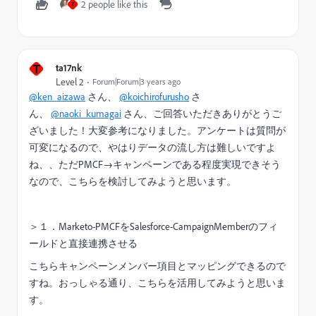
2 people like this
T
T
ta17nk
Level 2
Forum|Forum|3 years ago
@ken_aizawa
さん、
@koichirofurusho
さ
ん、
@naoki_kumagai
さん、ご回答いただきありがとうご
ざいました！大変参考になりました。アンケートは質問が
可変になるので、やはりデータの流し方は難しいですよ
ね、、ただPMCF→キャンペーンである程度実現できそう
なので、こちらを検討してみようと思います。
＞１．Marketo-PMCFをSalesforce-CampaignMemberのフィ
ールドと直接連携させる
こちらキャンペーンメンバー項目とマッピングできるので
すね。おっしゃる通り、こちらを活用してみようと思いま
す。