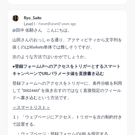
Ryo_Saito
Level 1
Forum|Forum|7 years ago
@田中 佑騎​さん こんにちは。
山田さんのおっしゃる通り、アクティビティから文字列を
抜くのはMarketo単体では難しそうですが、
次のような方法ではいかがでしょうか。
●登録フォームLPへのアクセスをトリガーとするスマート
キャンペーンでURLパラメータ値を直接書き込む
登録フォームへのアクセスをトリガーに、条件分岐を利用
して ”00024461” を抜き出すのではなく直接指定のフィール
ドへ書き込むという方法です。
＜スマートリスト＞
１）「ウェブページにアクセス」トリガーを次の制約付き
で設置する。
・ウェブページ：登録フォームのURLを指定する