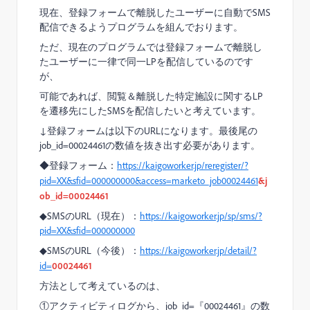
現在、登録フォームで離脱したユーザーに自動でSMS
配信できるようプログラムを組んでおります。
ただ、現在のプログラムでは登録フォームで離脱し
たユーザーに一律で同一LPを配信しているのです
が、
可能であれば、閲覧＆離脱した特定施設に関するLP
を遷移先にしたSMSを配信したいと考えています。
↓登録フォームは以下のURLになります。最後尾の
job_id=00024461の数値を抜き出す必要があります。
◆登録フォーム：
https://kaigoworker.jp/reregister/?
pid=XX&sfid=000000000&access=marketo_job00024461
&j
ob_id=00024461
◆SMSのURL（現在）：
https://kaigoworker.jp/sp/sms/?
pid=XX&sfid=000000000
◆SMSのURL（今後）：
https://kaigoworker.jp/detail/?
id=
00024461
方法として考えているのは、
①アクティビティログから、job_id=『00024461』の数