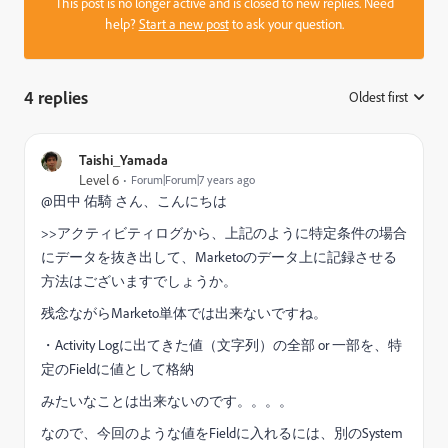
This post is no longer active and is closed to new replies. Need
help?
Start a new post
to ask your question.
4 replies
Oldest first
:
Taishi_Yamada
Level 6
Forum|Forum|7 years ago
@田中 佑騎 さん、こんにちは
>>アクティビティログから、上記のように特定条件の場合
にデータを抜き出して、Marketoのデータ上に記録させる
方法はございますでしょうか。
残念ながらMarketo単体では出来ないですね。
・Activity Logに出てきた値（文字列）の全部 or 一部を、特
定のFieldに値として格納
みたいなことは出来ないのです。。。。
なので、今回のような値をFieldに入れるには、別のSystem