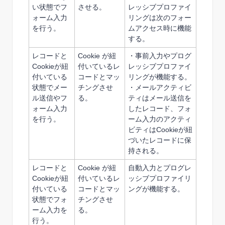
い状態で
フ
させる。
レッシブプロファイ
ォーム入力
リングは次のフォー
を行う。
ムアクセス時に機能
する。
レコードと
Cookie
が紐
・事前入力やプログ
Cookie
が
紐
付いているレ
レッシブプロファイ
付いている
コードとマッ
リングが機能する。
状態で
メー
チングさせ
・メールアクティビ
ル送信やフ
る。
ティはメール送信を
ォーム入力
したレコード、フォ
を行う。
ーム入力のアクティ
ビティはCookieが紐
づいたレコードに保
持される。
レコードと
Cookie
が紐
自動入力とプログレ
Cookie
が
紐
付いているレ
ッシブプロファイリ
付いている
コードとマッ
ングが機能する。
状態で
フォ
チングさせ
ーム入力を
る。
行う。