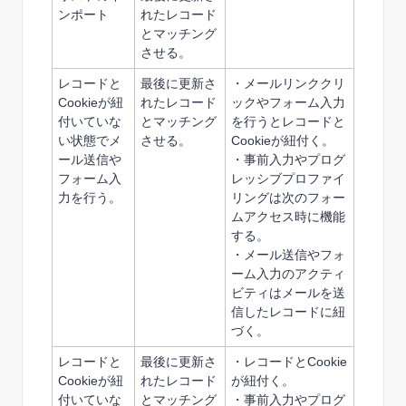
ンポート
れたレコード
とマッチング
させる。
レコードと
最後に更新さ
・メールリンククリ
Cookie
が
紐
れたレコード
ックやフォーム入力
付いていな
とマッチング
を行うとレコードと
い状態で
メ
させる。
Cookieが紐付く。
ール送信や
・事前入力やプログ
フォーム入
レッシブプロファイ
力を行う。
リングは次のフォー
ムアクセス時に機能
する。
・メール送信やフォ
ーム入力のアクティ
ビティはメールを送
信したレコードに紐
づく。
レコードと
最後に更新さ
・レコードとCookie
Cookie
が
紐
れたレコード
が紐付く。
付いていな
とマッチング
・事前入力やプログ