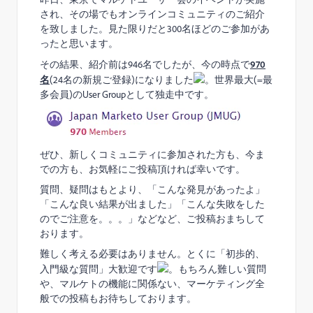
され、その場でもオンラインコミュニティのご紹介
を致しました。見た限りだと300名ほどのご参加があ
ったと思います。
その結果、紹介前は946名でしたが、今の時点で
970
名
(24名の新規ご登録)になりました
。世界最大(=最
多会員)のUser Groupとして独走中です。
ぜひ、新しくコミュニティに参加された方も、今ま
での方も、お気軽にご投稿頂ければ幸いです。
質問、疑問はもとより、「こんな発見があったよ」
「こんな良い結果が出ました」「こんな失敗をした
のでご注意を。。。」などなど、ご投稿おまちして
おります。
難しく考える必要はありません。とくに「初歩的、
入門級な質問」大歓迎です
。もちろん難しい質問
や、マルケトの機能に関係ない、マーケティング全
般での投稿もお待ちしております。